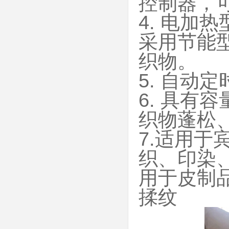
控制器，
4. 电加
采用节能
织物。
5. 自动
6. 具有
织物蓬松
7.适用
织、印染
用于皮制
揉纹