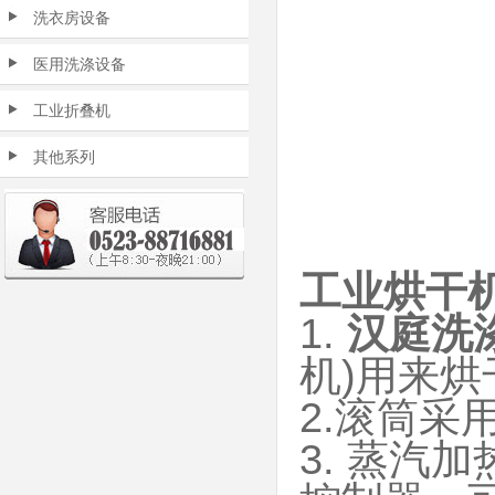
洗衣房设备
医用洗涤设备
工业折叠机
其他系列
工业烘干
1.
汉庭洗
机)用来
2.滚筒
3. 蒸汽