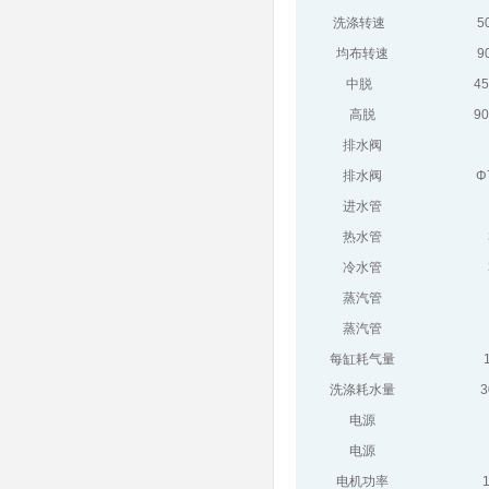
洗涤转速
5
均布转速
9
中脱
45
高脱
90
排水阀
排水阀
Φ
进水管
热水管
冷水管
蒸汽管
蒸汽管
每缸耗气量
洗涤耗水量
3
电源
电源
电机功率
1