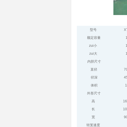
型号
X
额定容量
zui小
zui大
内胆尺寸
直径
7
径深
4
体积
1
外形尺寸
高
1
长
1
宽
9
转笼速度