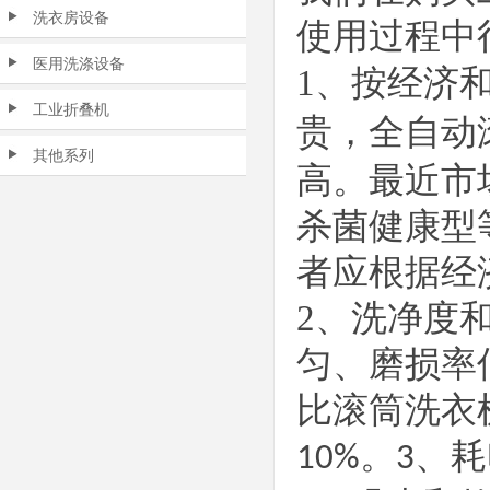
洗衣房设备
使用过程中
医用洗涤设备
1
、
按经济
工业折叠机
贵，
全自动
其他系列
高。最近市
杀菌健康型
者应根据经
2
、
洗净度
匀、磨损率
比滚筒洗衣
。
、
耗
10%
3