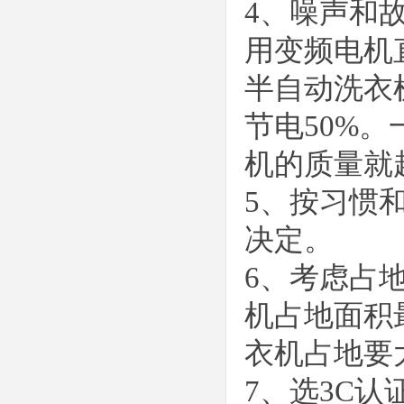
4
、
噪声和
用变频电机
半自动洗衣
节电
50%
。
机的质量就
5
、
按习惯
决定。
6
、
考虑占
机占地面积
衣机占地要
7
、
选
3C
认